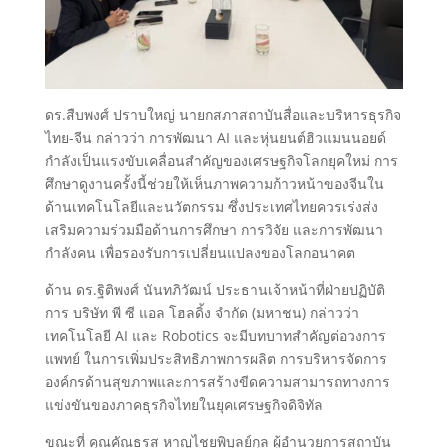
ดร.สืบพงศ์ ปราบใหญ่ นายกสภาสถาบันสื่อและบริหารธุรกิจ
ไทย-จีน กล่าวว่า การพัฒนา AI และหุ่นยนต์ฮิวแมนนอยด์
กำลังเป็นแรงขับเคลื่อนสำคัญของเศรษฐกิจโลกยุคใหม่ การ
ศึกษาดูงานครั้งนี้ช่วยให้เห็นภาพความก้าวหน้าของจีนใน
ด้านเทคโนโลยีและนวัตกรรม ซึ่งประเทศไทยควรเร่งส่ง
เสริมความร่วมมือด้านการศึกษา การวิจัย และการพัฒนา
กำลังคน เพื่อรองรับการเปลี่ยนแปลงของโลกอนาคต
ด้าน ดร.ฐิติพงศ์ นันทภิวัฒน์ ประธานเจ้าหน้าที่ฝ่ายปฏิบัติ
การ บริษัท พี ซี แอล โฮลดิ้ง จำกัด (มหาชน) กล่าวว่า
เทคโนโลยี AI และ Robotics จะมีบทบาทสำคัญต่อวงการ
แพทย์ ในการเพิ่มประสิทธิภาพการผลิต การบริหารจัดการ
องค์กรด้านสุขภาพและการสร้างขีดความสามารถทางการ
แข่งขันของภาคธุรกิจไทยในยุคเศรษฐกิจดิจิทัล
ขณะที่ คุณคัณธรส หาญไชยพิบุลย์กุล ผู้อำนวยการสถาบัน