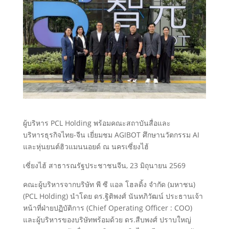
ผู้บริหาร PCL Holding พร้อมคณะสถาบันสื่อและ
บริหารธุรกิจไทย-จีน เยี่ยมชม AGIBOT ศึกษานวัตกรรม AI
และหุ่นยนต์ฮิวแมนนอยด์ ณ นครเซี่ยงไฮ้
เซี่ยงไฮ้ สาธารณรัฐประชาชนจีน, 23 มิถุนายน 2569
คณะผู้บริหารจากบริษัท พี ซี แอล โฮลดิ้ง จำกัด (มหาชน)
(PCL Holding) นำโดย ดร.ฐิติพงศ์ นันทภิวัฒน์ ประธานเจ้า
หน้าที่ฝ่ายปฏิบัติการ (Chief Operating Officer : COO)
และผู้บริหารของบริษัทพร้อมด้วย ดร.สืบพงศ์ ปราบใหญ่