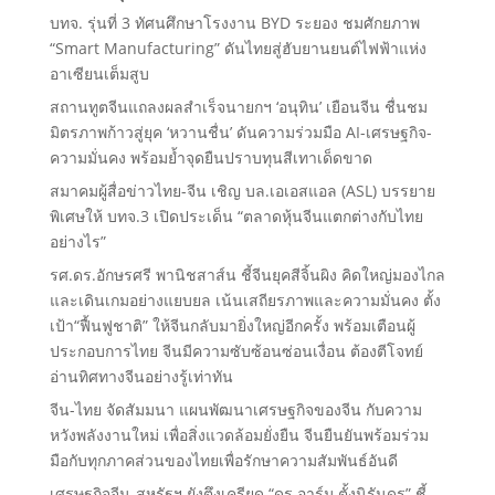
บทจ. รุ่นที่ 3 ทัศนศึกษาโรงงาน BYD ระยอง ชมศักยภาพ
“Smart Manufacturing” ดันไทยสู่ฮับยานยนต์ไฟฟ้าแห่ง
อาเซียนเต็มสูบ
สถานทูตจีนแถลงผลสำเร็จนายกฯ ‘อนุทิน’ เยือนจีน ชื่นชม
มิตรภาพก้าวสู่ยุค ‘หวานชื่น’ ดันความร่วมมือ AI-เศรษฐกิจ-
ความมั่นคง พร้อมย้ำจุดยืนปราบทุนสีเทาเด็ดขาด
สมาคมผู้สื่อข่าวไทย-จีน เชิญ บล.เอเอสแอล (ASL) บรรยาย
พิเศษให้ บทจ.3 เปิดประเด็น “ตลาดหุ้นจีนแตกต่างกับไทย
อย่างไร”
รศ.ดร.อักษรศรี พานิชสาส์น ชี้จีนยุคสีจิ้นผิง คิดใหญ่มองไกล
และเดินเกมอย่างแยบยล เน้นเสถียรภาพและความมั่นคง ตั้ง
เป้า“ฟื้นฟูชาติ” ให้จีนกลับมายิ่งใหญ่อีกครั้ง พร้อมเตือนผู้
ประกอบการไทย จีนมีความซับซ้อนซ่อนเงื่อน ต้องตีโจทย์
อ่านทิศทางจีนอย่างรู้เท่าทัน
จีน-ไทย จัดสัมมนา แผนพัฒนาเศรษฐกิจของจีน กับความ
หวังพลังงานใหม่ เพื่อสิ่งแวดล้อมยั่งยืน จีนยืนยันพร้อมร่วม
มือกับทุกภาคส่วนของไทยเพื่อรักษาความสัมพันธ์อันดี
เศรษฐกิจจีน-สหรัฐฯ ยังตึงเครียด “ดร.อาร์ม ตั้งนิรันดร” ชี้