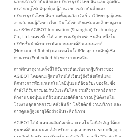
นายกสภาสถาบันสื่อและบริหารธุรกิจไทย-จีน และ คุณคัณ
ธรส หาญไชยพิบุลย์กุล ผู้อำนวยการสถาบันสื่อและ
บริหารธุรกิจไทย-จีน รวมทั้งคุณวิลาวัลย์ วาวีวิทยากุลผู้แทน
จากสมาคมผู้สื่อข่าวไทย-จีน ได้เข้าเยี่ยมชมและศึกษาดูงาน
ณ บริษัท AGIBOT Innovation (Shanghai) Technology
Co., Ltd. นครเซี่ยงไฮ้ สาธารณรัฐประชาชนจีน หนึ่งใน
บริษัทชั้นนำด้านการพัฒนาหุ่นยนต์ฮิวแมนนอยด์
(Humanoid Robot) และเทคโนโลยีปัญญาประดิษฐ์เชิง
กายภาพ (Embodied AI) ของประเทศจีน
การศึกษาดูงานครั้งนี้ได้รับการต้อนรับจากผู้บริหารของ
AGIBOT โดยคณะผู้แทนไทยได้เรียนรู้ถึงวิสัยทัศน์และ
ทิศทางการพัฒนาเทคโนโลยีหุ่นยนต์อัจฉริยะของจีน ซึ่ง
กำลังได้รับการยอมรับในระดับโลก รวมถึงการสาธิตการ
ทำงานของหุ่นยนต์ฮิวแมนนอยด์ที่สามารถปฏิบัติงานใน
โรงงานอุตสาหกรรม คลังสินค้า โลจิสติกส์ งานบริการ และ
การดูแลผู้สูงอายุได้อย่างมีประสิทธิภาพ
AGIBOT ได้นำเสนอผลิตภัณฑ์และเทคโนโลยีสำคัญ ได้แก่
หุ่นยนต์ฮิวแมนนอยด์สำหรับภาคอุตสาหกรรม ระบบปัญญา
ประดิษฐ์สำหรับการเรียนรู้และตัดสินใจ รวมถึง “Genie Sim