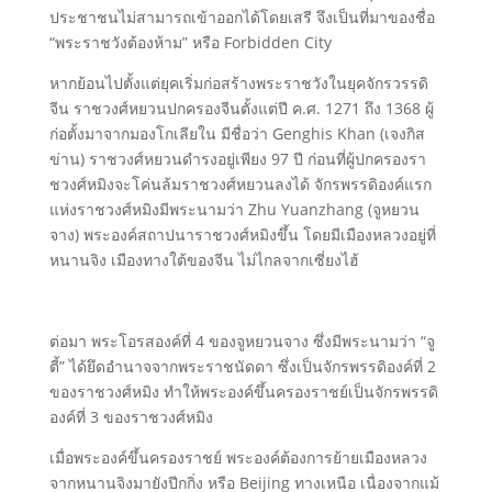
ประชาชนไม่สามารถเข้าออกได้โดยเสรี จึงเป็นที่มาของชื่อ
“พระราชวังต้องห้าม” หรือ Forbidden City
หากย้อนไปตั้งแต่ยุคเริ่มก่อสร้างพระราชวังในยุคจักรวรรดิ
จีน ราชวงศ์หยวนปกครองจีนตั้งแต่ปี ค.ศ. 1271 ถึง 1368 ผู้
ก่อตั้งมาจากมองโกเลียใน มีชื่อว่า Genghis Khan (เจงกิส
ข่าน) ราชวงศ์หยวนดำรงอยู่เพียง 97 ปี ก่อนที่ผู้ปกครองรา
ชวงศ์หมิงจะโค่นล้มราชวงศ์หยวนลงได้ จักรพรรดิองค์แรก
แห่งราชวงศ์หมิงมีพระนามว่า Zhu Yuanzhang (จูหยวน
จาง) พระองค์สถาปนาราชวงศ์หมิงขึ้น โดยมีเมืองหลวงอยู่ที่
หนานจิง เมืองทางใต้ของจีน ไม่ไกลจากเซี่ยงไฮ้
ต่อมา พระโอรสองค์ที่ 4 ของจูหยวนจาง ซึ่งมีพระนามว่า “จู
ตี้” ได้ยึดอำนาจจากพระราชนัดดา ซึ่งเป็นจักรพรรดิองค์ที่ 2
ของราชวงศ์หมิง ทำให้พระองค์ขึ้นครองราชย์เป็นจักรพรรดิ
องค์ที่ 3 ของราชวงศ์หมิง
เมื่อพระองค์ขึ้นครองราชย์ พระองค์ต้องการย้ายเมืองหลวง
จากหนานจิงมายังปีกกิ่ง หรือ Beijing ทางเหนือ เนื่องจากแม้