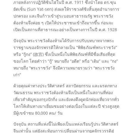
ภายหลังการปฏิวัติซินไฮ่ในปี ค.ศ. 1911 ซึ่งนำโดย ดร.ซุน
ยัตเซ็น (Sun Yat-sen) ส่งผลให้ราชวงศ์ชิงสิ้นสุดอำนาจการ
ปกครอง และจีนก้าวเข้าสู่ระบอบสาธารณรัฐ พระราชวัง
ต้องห้ามจึงค่อย ๆ เปิดให้ประชาชนเข้าถึงมากขึ้น ก่อนจะ
เปิดเป็นสถานที่สาธารณะอย่างเป็นทางการในปี ค.ศ. 1928
ปัจจุบัน พระราชวังต้องห้ามได้รับการปรับบทบาทจากพระ
ราชฐานของจักรพรรดิให้กลายเป็น “พิพิธภัณฑ์พระราชวัง”
หรือ “กู้กง” (故宫) ซึ่งเป็นหนึ่งในพิพิธภัณฑ์ที่มีชื่อเสียงที่สุด
ของโลก โดยคำว่า “กู้” หมายถึง “อดีต” หรือ “เดิม” และ “กง”
หมายถึง “พระราชวัง” จึงมีความหมายรวมว่า “พระราชวัง
เก่า”
ด้วยคุณค่าทางประวัติศาสตร์ สถาปัตยกรรม และมรดกทาง
วัฒนธรรม พระราชวังต้องห้ามจึงเป็นหนึ่งในสถานที่ท่อง
เที่ยวสำคัญของกรุงปักกิ่ง และยังคงดึงดูดนักท่องเที่ยวจากทั่ว
โลกให้เดินทางมาเยี่ยมชมอย่างต่อเนื่องในแต่ละปี ช่วงสูงสุด
มีผู้เขข้าชม 80,000 คน/ วัน
ปัจจุบัน สถานที่แห่งนี้ไม่เพียงเป็นแหล่งเรียนรู้ประวัติศาสตร์
จีนเท่านั้น แต่ยังสะท้อนการเปลี่ยนผ่านจากยุคจักรวรรดิสู่