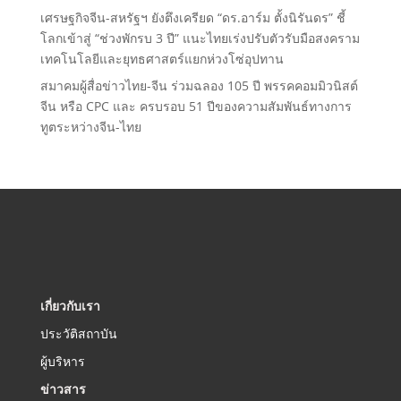
เศรษฐกิจจีน-สหรัฐฯ ยังตึงเครียด “ดร.อาร์ม ตั้งนิรันดร” ชี้
โลกเข้าสู่ “ช่วงพักรบ 3 ปี” แนะไทยเร่งปรับตัวรับมือสงคราม
เทคโนโลยีและยุทธศาสตร์แยกห่วงโซ่อุปทาน
สมาคมผู้สื่อข่าวไทย-จีน ร่วมฉลอง 105 ปี พรรคคอมมิวนิสต์
จีน หรือ CPC และ ครบรอบ 51 ปีของความสัมพันธ์ทางการ
ทูตระหว่างจีน-ไทย
เกี่ยวกับเรา
ประวัติสถาบัน
ผู้บริหาร
ข่าวสาร