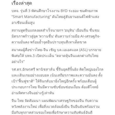
เรื่องล่าสุด
บทจ. รุ่นที่ 3 ทัศนศึกษาโรงงาน BYD ระยอง ชมศักยภาพ
“Smart Manufacturing” ดันไทยสู่ฮับยานยนต์ไฟฟ้าแห่ง
อาเซียนเต็มสูบ
สถานทูตจีนแถลงผลสำเร็จนายกฯ ‘อนุทิน’ เยือนจีน ชื่นชม
มิตรภาพก้าวสู่ยุค ‘หวานชื่น’ ดันความร่วมมือ AI-เศรษฐกิจ-
ความมั่นคง พร้อมย้ำจุดยืนปราบทุนสีเทาเด็ดขาด
สมาคมผู้สื่อข่าวไทย-จีน เชิญ บล.เอเอสแอล (ASL) บรรยาย
พิเศษให้ บทจ.3 เปิดประเด็น “ตลาดหุ้นจีนแตกต่างกับไทย
อย่างไร”
รศ.ดร.อักษรศรี พานิชสาส์น ชี้จีนยุคสีจิ้นผิง คิดใหญ่มองไกล
และเดินเกมอย่างแยบยล เน้นเสถียรภาพและความมั่นคง ตั้ง
เป้า“ฟื้นฟูชาติ” ให้จีนกลับมายิ่งใหญ่อีกครั้ง พร้อมเตือนผู้
ประกอบการไทย จีนมีความซับซ้อนซ่อนเงื่อน ต้องตีโจทย์
อ่านทิศทางจีนอย่างรู้เท่าทัน
จีน-ไทย จัดสัมมนา แผนพัฒนาเศรษฐกิจของจีน กับความ
หวังพลังงานใหม่ เพื่อสิ่งแวดล้อมยั่งยืน จีนยืนยันพร้อมร่วม
มือกับทุกภาคส่วนของไทยเพื่อรักษาความสัมพันธ์อันดี