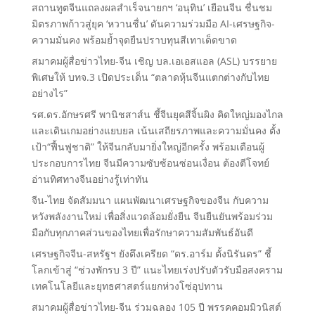
สถานทูตจีนแถลงผลสำเร็จนายกฯ ‘อนุทิน’ เยือนจีน ชื่นชม
มิตรภาพก้าวสู่ยุค ‘หวานชื่น’ ดันความร่วมมือ AI-เศรษฐกิจ-
ความมั่นคง พร้อมย้ำจุดยืนปราบทุนสีเทาเด็ดขาด
สมาคมผู้สื่อข่าวไทย-จีน เชิญ บล.เอเอสแอล (ASL) บรรยาย
พิเศษให้ บทจ.3 เปิดประเด็น “ตลาดหุ้นจีนแตกต่างกับไทย
อย่างไร”
รศ.ดร.อักษรศรี พานิชสาส์น ชี้จีนยุคสีจิ้นผิง คิดใหญ่มองไกล
และเดินเกมอย่างแยบยล เน้นเสถียรภาพและความมั่นคง ตั้ง
เป้า“ฟื้นฟูชาติ” ให้จีนกลับมายิ่งใหญ่อีกครั้ง พร้อมเตือนผู้
ประกอบการไทย จีนมีความซับซ้อนซ่อนเงื่อน ต้องตีโจทย์
อ่านทิศทางจีนอย่างรู้เท่าทัน
จีน-ไทย จัดสัมมนา แผนพัฒนาเศรษฐกิจของจีน กับความ
หวังพลังงานใหม่ เพื่อสิ่งแวดล้อมยั่งยืน จีนยืนยันพร้อมร่วม
มือกับทุกภาคส่วนของไทยเพื่อรักษาความสัมพันธ์อันดี
เศรษฐกิจจีน-สหรัฐฯ ยังตึงเครียด “ดร.อาร์ม ตั้งนิรันดร” ชี้
โลกเข้าสู่ “ช่วงพักรบ 3 ปี” แนะไทยเร่งปรับตัวรับมือสงคราม
เทคโนโลยีและยุทธศาสตร์แยกห่วงโซ่อุปทาน
สมาคมผู้สื่อข่าวไทย-จีน ร่วมฉลอง 105 ปี พรรคคอมมิวนิสต์