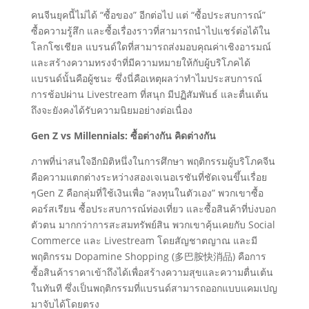
คนจีนยุคนี้ไม่ได้ “ซื้อของ” อีกต่อไป แต่ “ซื้อประสบการณ์”
ซื้อความรู้สึก และซื้อเรื่องราวที่สามารถนำไปแชร์ต่อได้ใน
โลกโซเชียล แบรนด์ใดที่สามารถส่งมอบคุณค่าเชิงอารมณ์
และสร้างความทรงจำที่มีความหมายให้กับผู้บริโภคได้
แบรนด์นั้นคือผู้ชนะ ซึ่งนี่คือเหตุผลว่าทำไมประสบการณ์
การช้อปผ่าน Livestream ที่สนุก มีปฏิสัมพันธ์ และตื่นเต้น
ถึงจะยังคงได้รับความนิยมอย่างต่อเนื่อง
Gen Z vs Millennials: ซื้อต่างกัน คิดต่างกัน
ภาพที่น่าสนใจอีกมิติหนึ่งในการศึกษา พฤติกรรมผู้บริโภคจีน
คือความแตกต่างระหว่างสองเจเนอเรชันที่ชัดเจนขึ้นเรื่อย
ๆGen Z คือกลุ่มที่ใช้เงินเพื่อ “ลงทุนในตัวเอง” พวกเขาซื้อ
คอร์สเรียน ซื้อประสบการณ์ท่องเที่ยว และซื้อสินค้าที่บ่งบอก
ตัวตน มากกว่าการสะสมทรัพย์สิน พวกเขาคุ้นเคยกับ Social
Commerce และ Livestream โดยสัญชาตญาณ และมี
พฤติกรรม Dopamine Shopping (多巴胺快消品) คือการ
ซื้อสินค้าราคาเข้าถึงได้เพื่อสร้างความสุขและความตื่นเต้น
ในทันที ซึ่งเป็นพฤติกรรมที่แบรนด์สามารถออกแบบแคมเปญ
มาจับได้โดยตรง