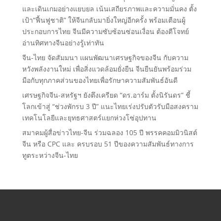
และเดินเกมอย่างแยบยล เน้นเสถียรภาพและความมั่นคง ตั้ง
เป้า“ฟื้นฟูชาติ” ให้จีนกลับมายิ่งใหญ่อีกครั้ง พร้อมเตือนผู้
ประกอบการไทย จีนมีความซับซ้อนซ่อนเงื่อน ต้องตีโจทย์
อ่านทิศทางจีนอย่างรู้เท่าทัน
จีน-ไทย จัดสัมมนา แผนพัฒนาเศรษฐกิจของจีน กับความ
หวังพลังงานใหม่ เพื่อสิ่งแวดล้อมยั่งยืน จีนยืนยันพร้อมร่วม
มือกับทุกภาคส่วนของไทยเพื่อรักษาความสัมพันธ์อันดี
เศรษฐกิจจีน-สหรัฐฯ ยังตึงเครียด “ดร.อาร์ม ตั้งนิรันดร” ชี้
โลกเข้าสู่ “ช่วงพักรบ 3 ปี” แนะไทยเร่งปรับตัวรับมือสงคราม
เทคโนโลยีและยุทธศาสตร์แยกห่วงโซ่อุปทาน
สมาคมผู้สื่อข่าวไทย-จีน ร่วมฉลอง 105 ปี พรรคคอมมิวนิสต์
จีน หรือ CPC และ ครบรอบ 51 ปีของความสัมพันธ์ทางการ
ทูตระหว่างจีน-ไทย