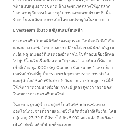
หน้าสนับสนุนธุรกิจขนาดเล็กและขนาดกลางให้บุกตลาด
โลก ควบคู่กับการเปิดประตูรับการลงทุนจากต่างชาติ เพื่อ
รักษาโมเมนตัมของการเติบโตทางเศรษฐกิจในระยะยาว
Livestream ยังแรง แต่ผู้เล่นเปลี่ยนหน้า
การตลาดจีน ในยุคดิจิทัลยังคงหมุนรอบ “ไลฟ์สตรีมมิง” เป็น
แกนกลาง แต่พลวัตของวงการเปลี่ยนไปอย่างมีนัยสำคัญ เม
กะอินฟลูเอนเซอร์ที่เคยครองอำนาจไม่ใช่คำตอบเดียวอีกต่อ
ไป ผู้บริโภคจีนเริ่มเบื่อความ “ปรุงแต่ง” และหันมาให้ความ
เชื่อถือกับกลุ่ม KOC (Key Opinion Consumer) และบล็อก
เกอร์หน้าใหม่ที่ดูเป็นธรรมชาติ พูดจากประสบการณ์จริง
และรู้สึกใกล้ชิดกับชีวิตประจำวันมากกว่า ปรากฏการณ์นี้ชี้
ให้เห็นว่า “ความน่าเชื่อถือ” กำลังมีมูลค่าสูงกว่า “ความดัง”
ในสมการการตลาดจีนยุคใหม่
ในแง่ของฐานผู้ซื้อ กลุ่มผู้บริโภคจีนที่ช้อปผ่านช่องทาง
ออนไลน์กระจายทั้งชายและหญิงในสัดส่วนใกล้เคียงกัน โดย
กลุ่มอายุ 27–39 ปี ที่มีรายได้เกิน 5,000 หยวนต่อเดือนยังคง
เป็นกำลังซื้อหลักที่ขับเคลื่อนตลาด