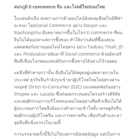
สมรภูมิ
E-commerce จีน และโจทย์ใหม่ของไทย
ในแผ่นดินจีน สงครามการค้าออนไลน์ยังคงดุเดือดไม่มีทีท่า
จะสงบ โดยSocial Commerce อย่าง Douyin และ
Xiaohongshu มีบทบาทมากขึ้นในโลก E-commerce ที่คน
จีนไม่ได้มองหาแค่การซื้อของ ทำให้จากเดิมที่ซื้อแค่บน
แพลตฟอร์มขายออนไลน์โดยตรง อย่าง Taobao, Tmall, JD
และ Pinduoduo ขยับมาที่ Social commerce ด้วยอัลกอริ
ทึมที่เชื่อมโลกคอนเทนต์กับการซื้อขายได้อย่างไร้รอยต่อ
แต่สิ่งที่ท้าทายกว่านั้น คือจีนไม่ได้หยุดอยู่แค่ตลาดภายใน
ประเทศ ธุรกิจจีนกำลังรุกเข้าหาผู้บริโภคไทยโดยตรงผ่าน
กลยุทธ์ Direct-to-Consumer (D2C) บนแพลตฟอร์มอย่าง
Shopee และ Lazada ซึ่งส่งผลกระทบต่อโครงสร้างดิจิทัล
และพฤติกรรมการบริโภคของคนไทยอย่างที่หลีกเลี่ยงไม่ได้
ผู้ประกอบการไทยจึงต้องเร่งทำความเข้าใจทั้ง เศรษฐกิจจีน
พฤติกรรมผู้บริโภคจีน และการตลาดจีน เพื่อปรับตัวและหา
จุดยืนที่แข็งแกร่งในเกมนี้
การบรรยายครั้งนี้จึงไม่ใช่แค่การอัปเดตข้อมูล แต่เป็นการ