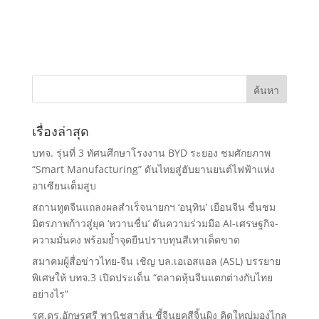
เรื่องล่าสุด
บทจ. รุ่นที่ 3 ทัศนศึกษาโรงงาน BYD ระยอง ชมศักยภาพ
“Smart Manufacturing” ดันไทยสู่ฮับยานยนต์ไฟฟ้าแห่ง
อาเซียนเต็มสูบ
สถานทูตจีนแถลงผลสำเร็จนายกฯ ‘อนุทิน’ เยือนจีน ชื่นชม
มิตรภาพก้าวสู่ยุค ‘หวานชื่น’ ดันความร่วมมือ AI-เศรษฐกิจ-
ความมั่นคง พร้อมย้ำจุดยืนปราบทุนสีเทาเด็ดขาด
สมาคมผู้สื่อข่าวไทย-จีน เชิญ บล.เอเอสแอล (ASL) บรรยาย
พิเศษให้ บทจ.3 เปิดประเด็น “ตลาดหุ้นจีนแตกต่างกับไทย
อย่างไร”
รศ.ดร.อักษรศรี พานิชสาส์น ชี้จีนยุคสีจิ้นผิง คิดใหญ่มองไกล