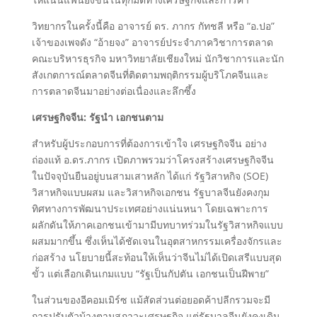
วิทยากรในครั้งนี้คือ อาจารย์ ดร. ภากร กัทชลี หรือ “อ.ปอ”
เจ้าของเพจดัง “อ้ายจง” อาจารย์ประจำภาควิชาการตลาด
คณะบริหารธุรกิจ มหาวิทยาลัยเชียงใหม่ นักวิชาการและนัก
สังเกตการณ์ตลาดจีนที่ติดตามพฤติกรรมผู้บริโภคจีนและ
การตลาดจีนมาอย่างต่อเนื่องและลึกซึ้ง
เศรษฐกิจจีน: รัฐนำ เอกชนตาม
สำหรับผู้ประกอบการที่ต้องการเข้าใจ เศรษฐกิจจีน อย่าง
ถ่องแท้ อ.ดร.ภากร เปิดภาพรวมว่าโครงสร้างเศรษฐกิจจีน
ในปัจจุบันยืนอยู่บนสามเสาหลัก ได้แก่ รัฐวิสาหกิจ (SOE)
วิสาหกิจแบบผสม และวิสาหกิจเอกชน รัฐบาลจีนยังคงกุม
ทิศทางการพัฒนาประเทศอย่างแน่นหนา โดยเฉพาะการ
ผลักดันให้ภาคเอกชนเข้ามามีบทบาทร่วมในรัฐวิสาหกิจแบบ
ผสมมากขึ้น ซึ่งเห็นได้ชัดเจนในอุตสาหกรรมเครื่องจักรและ
ก่อสร้าง นโยบายนี้สะท้อนให้เห็นว่าจีนไม่ได้เปิดเสรีแบบสุด
ขั้ว แต่เลือกเดินเกมแบบ “รัฐเป็นกัปตัน เอกชนเป็นฝีพาย”
ในส่วนของอีคอมเมิร์ซ แม้สัดส่วนต่อยอดค้าปลีกรวมจะมี
การปรับตัวบ้างตามสภาวะเศรษฐกิจ แต่รัฐบาลจีนยังคงเดิน