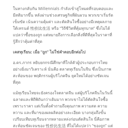
ในทางกลับกัน Millennials กำลังเข้าสู่โหมดที่รอบคอบและ
มีสติมากขึ้น หลังผ่านช่วงเศรษฐกิจที่ผันผวน พวกเขาเริ่มรัด
เข็มขัด เน้นความคุ้มค่า และตัดสินใจซื้ออย่างมีเหตุผลภาย
ใต้เทรนด์ 性价比生活 หรือ “วิถีชีวิตที่คุ้มทุกบาท” ซึ่งไม่ได้
แปลว่าซื้อของถูก แต่หมายถึงการเลือกสิ่งที่ดีที่สุดในราคาที่
รู้สึกว่าคุ้มค่าที่สุด
เคสทุเรียน: เมื่อ “ถูก” ไม่ใช่คำตอบอีกต่อไป
อ.ดร.ภากร หยิบยกกรณีศึกษาที่ใกล้ตัวผู้ประกอบการไทย
อย่างยิ่งมาวิเคราะห์ นั่นคือ ตลาดทุเรียนในจีน ซึ่งเป็นภาพ
สะท้อนของ พฤติกรรมผู้บริโภคจีน ยุคใหม่ได้อย่างชัดเจน
ที่สุด
แม้ทุเรียนไทยจะยังครองใจตลาดจีน แต่ผู้บริโภคจีนในวันนี้
ฉลาดและพิถีพิถันกว่าเดิมมาก พวกเขาไม่ได้ตัดสินใจซื้อ
เพราะราคา แต่เริ่มตั้งคำถามถึงคุณภาพ ความสด ความ
หวาน และที่มาของผลผลิตอย่างละเอียด บางกลุ่มถึงขั้น
เปรียบเทียบทุเรียนจากหลายแหล่งก่อนตัดสินใจ นี่คือภาพ
สะท้อนชัดเจนของ 性价比生活 ที่ไม่ได้แปลว่า “ของถูก” แต่