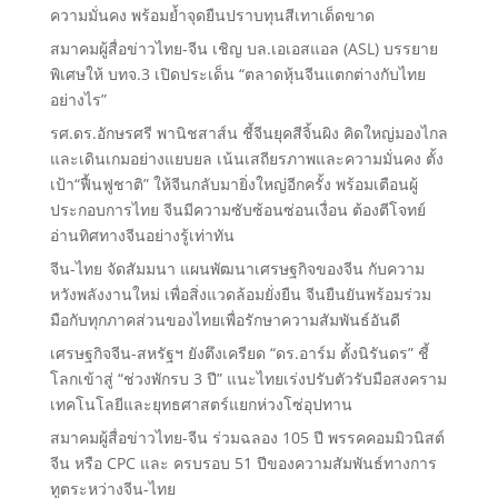
ความมั่นคง พร้อมย้ำจุดยืนปราบทุนสีเทาเด็ดขาด
สมาคมผู้สื่อข่าวไทย-จีน เชิญ บล.เอเอสแอล (ASL) บรรยาย
พิเศษให้ บทจ.3 เปิดประเด็น “ตลาดหุ้นจีนแตกต่างกับไทย
อย่างไร”
รศ.ดร.อักษรศรี พานิชสาส์น ชี้จีนยุคสีจิ้นผิง คิดใหญ่มองไกล
และเดินเกมอย่างแยบยล เน้นเสถียรภาพและความมั่นคง ตั้ง
เป้า“ฟื้นฟูชาติ” ให้จีนกลับมายิ่งใหญ่อีกครั้ง พร้อมเตือนผู้
ประกอบการไทย จีนมีความซับซ้อนซ่อนเงื่อน ต้องตีโจทย์
อ่านทิศทางจีนอย่างรู้เท่าทัน
จีน-ไทย จัดสัมมนา แผนพัฒนาเศรษฐกิจของจีน กับความ
หวังพลังงานใหม่ เพื่อสิ่งแวดล้อมยั่งยืน จีนยืนยันพร้อมร่วม
มือกับทุกภาคส่วนของไทยเพื่อรักษาความสัมพันธ์อันดี
เศรษฐกิจจีน-สหรัฐฯ ยังตึงเครียด “ดร.อาร์ม ตั้งนิรันดร” ชี้
โลกเข้าสู่ “ช่วงพักรบ 3 ปี” แนะไทยเร่งปรับตัวรับมือสงคราม
เทคโนโลยีและยุทธศาสตร์แยกห่วงโซ่อุปทาน
สมาคมผู้สื่อข่าวไทย-จีน ร่วมฉลอง 105 ปี พรรคคอมมิวนิสต์
จีน หรือ CPC และ ครบรอบ 51 ปีของความสัมพันธ์ทางการ
ทูตระหว่างจีน-ไทย