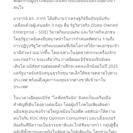
พฤติกรรมผู้บริโภคออนไลน์ที่กำลังเปลี่ยนแปลงไปอย่างน่า
สนใจ
อาจารย์ ดร. ภากร ได้อธิบายว่าเศรษฐกิจจีนปัจจุบันขับ
เคลื่อนด้วยผู้เล่นหลัก 3 กลุ่ม คือ รัฐวิสาหกิจ (State-Owned
Enterprise – SOE) วิสาหกิจแบบผสม และวิสาหกิจเอกชน
โดยรัฐบาลยังคงมีบทบาทนำในการกำหนดทิศทาง รวมถึง
การปฏิรูปรัฐวิสาหกิจแบบผสมที่เปิดโอกาสให้ภาคเอกชนเข้า
มามีส่วนร่วมมากขึ้น โดยเฉพาะในอุตสาหกรรมเครื่องจักร
และก่อสร้าง ขณะเดียวกัน ภาคอีคอมเมิร์ซของจีนยังคง
เติบโต แม้สัดส่วนต่อยอดค้าปลีกจะลดลงเล็กน้อยในปี 2025
แต่รัฐบาลยังสนับสนุนธุรกิจขนาดเล็กให้ขยายตลาดไปต่าง
ประเทศ พร้อมดึงดูดการลงทุนจากต่างชาติเข้ามาใน
ประเทศ
ในแวดวงอีคอมเมิร์ซ “ไลฟ์สตรีมมิง” ยังคงเป็นเครื่องมือ
สำคัญที่เติบโตอย่างต่อเนื่อง โดยผู้บริโภคไม่เพียงติดตา
มอินฟลูเอนเซอร์รายใหญ่เหมือนในอดีต แต่หันมาให้ความ
สนใจกับ KOC (Key Opinion Consumer) และบล็อกเกอร์
ท้องถิ่นที่มีความเป็นธรรมชาติและใกล้ชิดมากกว่า กลุ่มผู้ซื้อ
หลักมีทั้งชายและหญิงในสัดส่วนใกล้เคียงกัน โดยส่วนใหญ่