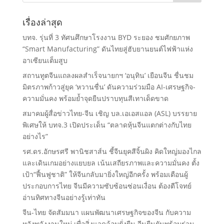
เรื่องล่าสุด
บทจ. รุ่นที่ 3 ทัศนศึกษาโรงงาน BYD ระยอง ชมศักยภาพ
“Smart Manufacturing” ดันไทยสู่ฮับยานยนต์ไฟฟ้าแห่ง
อาเซียนเต็มสูบ
สถานทูตจีนแถลงผลสำเร็จนายกฯ ‘อนุทิน’ เยือนจีน ชื่นชม
มิตรภาพก้าวสู่ยุค ‘หวานชื่น’ ดันความร่วมมือ AI-เศรษฐกิจ-
ความมั่นคง พร้อมย้ำจุดยืนปราบทุนสีเทาเด็ดขาด
สมาคมผู้สื่อข่าวไทย-จีน เชิญ บล.เอเอสแอล (ASL) บรรยาย
พิเศษให้ บทจ.3 เปิดประเด็น “ตลาดหุ้นจีนแตกต่างกับไทย
อย่างไร”
รศ.ดร.อักษรศรี พานิชสาส์น ชี้จีนยุคสีจิ้นผิง คิดใหญ่มองไกล
และเดินเกมอย่างแยบยล เน้นเสถียรภาพและความมั่นคง ตั้ง
เป้า“ฟื้นฟูชาติ” ให้จีนกลับมายิ่งใหญ่อีกครั้ง พร้อมเตือนผู้
ประกอบการไทย จีนมีความซับซ้อนซ่อนเงื่อน ต้องตีโจทย์
อ่านทิศทางจีนอย่างรู้เท่าทัน
จีน-ไทย จัดสัมมนา แผนพัฒนาเศรษฐกิจของจีน กับความ
หวังพลังงานใหม่ เพื่อสิ่งแวดล้อมยั่งยืน จีนยืนยันพร้อมร่วม