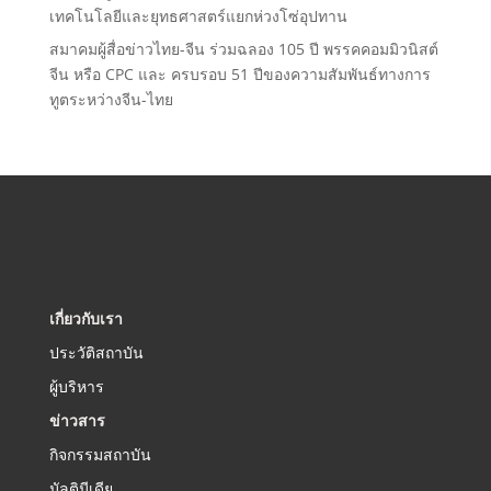
เทคโนโลยีและยุทธศาสตร์แยกห่วงโซ่อุปทาน
สมาคมผู้สื่อข่าวไทย-จีน ร่วมฉลอง 105 ปี พรรคคอมมิวนิสต์
จีน หรือ CPC และ ครบรอบ 51 ปีของความสัมพันธ์ทางการ
ทูตระหว่างจีน-ไทย
เกี่ยวกับเรา
ประวัติสถาบัน
ผู้บริหาร
ข่าวสาร
กิจกรรมสถาบัน
มัลติมีเดีย