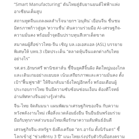
“Smart Manufacturing” ดันไทยสู่ฮับยานยนต์ไฟฟ้าแห่ง
อาเซียนเต็มสูบ
สถานทูตจีนแถลงผลสำเร็จนายกฯ ‘อนุทิน’ เยือนจีน ชื่นชม
มิตรภาพก้าวสู่ยุค ‘หวานชื่น’ ดันความร่วมมือ AI-เศรษฐกิจ-
ความมั่นคง พร้อมย้ำจุดยืนปราบทุนสีเทาเด็ดขาด
สมาคมผู้สื่อข่าวไทย-จีน เชิญ บล.เอเอสแอล (ASL) บรรยาย
พิเศษให้ บทจ.3 เปิดประเด็น “ตลาดหุ้นจีนแตกต่างกับไทย
อย่างไร”
รศ.ดร.อักษรศรี พานิชสาส์น ชี้จีนยุคสีจิ้นผิง คิดใหญ่มองไกล
และเดินเกมอย่างแยบยล เน้นเสถียรภาพและความมั่นคง ตั้ง
เป้า“ฟื้นฟูชาติ” ให้จีนกลับมายิ่งใหญ่อีกครั้ง พร้อมเตือนผู้
ประกอบการไทย จีนมีความซับซ้อนซ่อนเงื่อน ต้องตีโจทย์
อ่านทิศทางจีนอย่างรู้เท่าทัน
จีน-ไทย จัดสัมมนา แผนพัฒนาเศรษฐกิจของจีน กับความ
หวังพลังงานใหม่ เพื่อสิ่งแวดล้อมยั่งยืน จีนยืนยันพร้อมร่วม
มือกับทุกภาคส่วนของไทยเพื่อรักษาความสัมพันธ์อันดี
เศรษฐกิจจีน-สหรัฐฯ ยังตึงเครียด “ดร.อาร์ม ตั้งนิรันดร” ชี้
โลกเข้าสู่ “ช่วงพักรบ 3 ปี” แนะไทยเร่งปรับตัวรับมือสงคราม