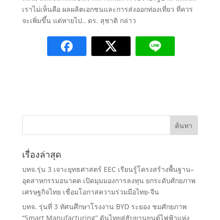
เราไม่เห็นคือ​ ผลผลิตเอกชนและการส่งออกท่องเที่ยว​ ที่ควร
จะเพิ่มขึ้น แต่หายไป.. ดร. สุชาติ​ กล่าว
เรื่องล่าสุด
บทจ.รุ่น 3 เจาะยุทธศาสตร์ EEC เรียนรู้โครงสร้างพื้นฐาน–
อุตสาหกรรมอนาคต เปิดมุมมองการลงทุน ยกระดับศักยภาพ
เศรษฐกิจไทย เชื่อมโอกาสความร่วมมือไทย-จีน
บทจ. รุ่นที่ 3 ทัศนศึกษาโรงงาน BYD ระยอง ชมศักยภาพ
“Smart Manufacturing” ดันไทยสู่ฮับยานยนต์ไฟฟ้าแห่ง