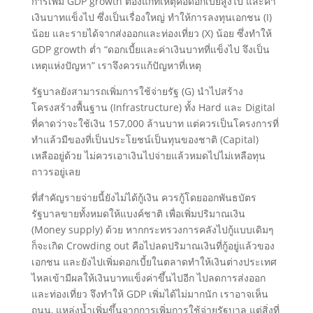
การเพิ่ม​ GDP growth ต้องแก้ที่เหตุคือดอกเบี้ยสูงไป​ และค่า
เงินบาทแข็งไป​ ซึ่ง​เป็นเรื่องใหญ่ ทำให้การลงทุนเอกชน​ (I)
น้อย​ และรายได้จากส่งออกและท่องเที่ยว​ (X)​ น้อย​ ซึ่งทำให้​
GDP​ growth​ ต่ำ​ “ดอกเบี้ยและค่าเงินบาทที่แข็งไป​ จึงเป็น
เหตุแห่งปัญหา” เราจึงควรแก้ปัญหา​ที่เหตุ​
รัฐบาลยังสามารถเพิ่ม​การใช้จ่ายรัฐ (G)​ นำไปสร้าง​
โครงสร้างพื้นฐาน​ (Infrastructure) ทั้ง​ Hard และ​ Digital​
ที่คาดว่าจะใช้เงิน​ 157,000 ล้านบาท แต่ควรเป็นโครงการที่
ทำแล้ว​มี​ของที่เป็นประ​โยชน์​เป็นทุนของชาติ (Capital)​
เหลืออยู่​ด้วย ไม่ควรเอาเงินไปจ่ายแล้วหมดไปไม่เหลือทุน
ถาวรอยู่เลย
ที่สำคัญรายจ่ายนี้​ยังไม่ได้กู้เงิน ควรกู้โดยออกพันธบัตร​
รัฐบาล​ขายทั้งหมดให้แบงค์​ชาติ​ เพื่อเพิ่ม​ปริมาณเงิน
(Money​ supply) ด้วย​ หากกระทรวงการคลังไปกู้แบบเดิมๆ
ก็จะเกิด​ Crowding​ out คือไปลดปริมาณ​เงินที่กู้อยู่แล้ว​ของ
เอกชน​ และยังไปเพิ่มดอกเบี้ยในตลาด​ทำให้​เงินต่างประเทศ
ไหลเข้า​มีผลให้เงินบาทแข็ง​ค่าขึ้นไปอีก​ ไปลดการส่งออก
และท่องเที่ยว​ จึงทำให้​ GDP​ เพิ่มได้ไม่มากนัก​ เราอาจเห็น
ถนน, แหล่งน้ำเพิ่มขึ้น​จากการเพิ่มการใช้จ่ายรัฐบาล แต่สิ่งที่