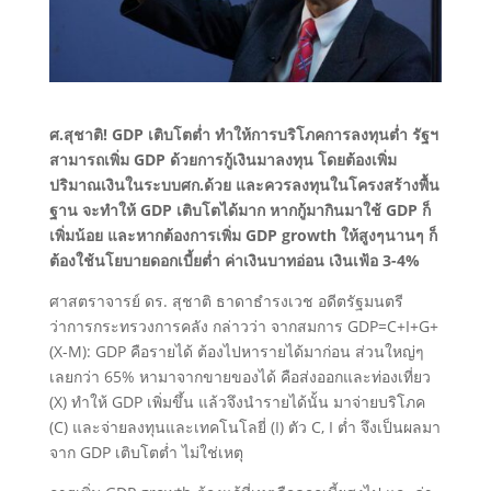
ศ.สุชาติ! GDP เติบโตต่ำ​ ทำให้การบริโภค​การลงทุนต่ำ​ รัฐฯ
สามารถเพิ่ม​ GDP​ ด้วยการกู้เงินมาลงทุน​ โดยต้องเพิ่ม
ปริมาณเงินในระบบศก.​ด้วย และควรลงทุนในโครงสร้างพื้น
ฐาน​ จะทำให้ GDP​ เติบโตได้มาก​ หากกู้มากินมาใช้​ GDP​ ก็
เพิ่ม​น้อย​ และหา​ก​ต้องการเพิ่ม GDP​ growth​ ให้สูงๆนานๆ ก็
ต้อง​ใช้นโยบาย​ดอกเบี้ยต่ำ​ ค่าเงินบาทอ่อน เงินเฟ้อ​ 3-4%
ศาสตราจารย์​ ดร. สุชาติ​ ธา​ดา​ธำ​รง​เวช​ อดีต​รัฐมนตรี​
ว่าการกระทรวงการคลัง​ กล่าวว่า​ จาก​สมการ GDP​=C+I+G+
(X-M): GDP คือรายได้​ ต้องไปหารายได้มาก่อน​ ส่วนใหญ่ๆ​
เลย​กว่า​ 65% หามาจากขายของได้​ คือส่งออก​และท่องเที่ยว
(X)​ ทำให้ GDP​ เพิ่ม​ขึ้น แล้วจึงนำรายได้นั้น​ มาจ่ายบริโภค​
(C) และจ่ายลงทุนและเทคโนโลยี่​ (I) ตัว​ C,​ I ต่ำ​ จึงเป็นผลมา
จาก​ GDP เติบโตต่ำ​ ไม่ใช่เหตุ​