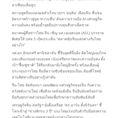
อาเซียนเต็มสูบ
สถานทูตจีนแถลงผลสำเร็จนายกฯ ‘อนุทิน’ เยือนจีน ชื่นชม
มิตรภาพก้าวสู่ยุค ‘หวานชื่น’ ดันความร่วมมือ AI-เศรษฐกิจ-
ความมั่นคง พร้อมย้ำจุดยืนปราบทุนสีเทาเด็ดขาด
สมาคมผู้สื่อข่าวไทย-จีน เชิญ บล.เอเอสแอล (ASL) บรรยาย
พิเศษให้ บทจ.3 เปิดประเด็น “ตลาดหุ้นจีนแตกต่างกับไทย
อย่างไร”
รศ.ดร.อักษรศรี พานิชสาส์น ชี้จีนยุคสีจิ้นผิง คิดใหญ่มองไกล
และเดินเกมอย่างแยบยล เน้นเสถียรภาพและความมั่นคง ตั้ง
เป้า“ฟื้นฟูชาติ” ให้จีนกลับมายิ่งใหญ่อีกครั้ง พร้อมเตือนผู้
ประกอบการไทย จีนมีความซับซ้อนซ่อนเงื่อน ต้องตีโจทย์
อ่านทิศทางจีนอย่างรู้เท่าทัน
จีน-ไทย จัดสัมมนา แผนพัฒนาเศรษฐกิจของจีน กับความ
หวังพลังงานใหม่ เพื่อสิ่งแวดล้อมยั่งยืน จีนยืนยันพร้อมร่วม
มือกับทุกภาคส่วนของไทยเพื่อรักษาความสัมพันธ์อันดี
เศรษฐกิจจีน-สหรัฐฯ ยังตึงเครียด “ดร.อาร์ม ตั้งนิรันดร” ชี้
โลกเข้าสู่ “ช่วงพักรบ 3 ปี” แนะไทยเร่งปรับตัวรับมือสงคราม
เทคโนโลยีและยุทธศาสตร์แยกห่วงโซ่อุปทาน