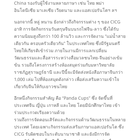
China รองรับผู้ใช้งานหลายภาษา เช่น ไทย พม่า
อินโดนีเซีย มาเลเซีย เวียดนาม และแอสเปอรันโตฯ ลฯ
นอกจากนี้ หลู่ หนาน ยังกล่าวถึงกิจกรรมต่าง ๆ ของ CICG
อาทิ การจัดกิจกรรมวันตรุษจีนบนรถไฟจีน-ลาว ซึ่งได้รับ
ความนิยมสูงถึงกว่า 100 ล้านวิว และการจัดงาน “แม่น้ำสาย
เดียวกัน ครอบครัวเดียวกัน” ในประเทศไทย ซึ่งมีรัฐมนตรี
ไทยให้เกียรติเข้าร่วม ภายในงานมีการแลกเปลี่ยน
วัฒนธรรมและสื่อสารระหว่างสื่อมวลชนไทย-จีนอย่างเข้ม
ข้น รวมถึงโครงการสร้างห้องสมุดร่วมกับมหาวิทยาลัย
ราชภัฏสุราษฎร์ธานี และปีนี้จะมีจัดส่งหนังสือภาษาจีนกว่า
1,000 เล่ม ไปที่ห้องสมุดดังกล่าว เพื่อส่งเสริมความเข้าใจ
เกี่ยวกับจีนให้กับเยาวชนไทย
อีกหนึ่งกิจกรรมสำคัญ คือ “Panda Cups” ซึ่ง จัดขึ้นที่
ประเทศจีน ญี่ปุ่น เกาหลี และไทย โดยมีนักศึกษาไทย เข้า
ร่วมประกวดเรียงความด้วย
รวมถึงการจัดคอนเสิร์ตและกิจกรรมด้านวัฒนธรรมในหลาย
ประเทศ โดยเฉพาะกิจกรรมส่งเสริมภาษาแอสเปอรันโต ซึ่ง
CICG รับผิดชอบในระดับนานาชาติ และยังมีการจัด