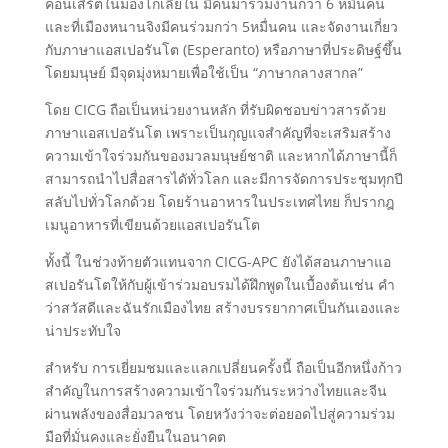
คอนเสิร์ตในมองโกเลียใน มีคนมาร่วมงานกว่า 6 หมื่นคน
และที่เมืองหนานจิงมีคนร่วมกว่า 5หมื่นคน และจัดงานเกี่ยว
กับภาษาแอสเปอรันโต (Esperanto) หรือภาษาที่ประดิษฐ์ขึ้น
โดยมนุษย์ มีจุดมุ่งหมายเพื่อใช้เป็น “ภาษากลางสากล”
โดย CICG ถือเป็นหน่วยงานหลัก ที่รับผิดชอบข่าวสารด้วย
ภาษาแอสเปอรันโต เพราะเป็นกุญแจสำคัญที่จะเสริมสร้าง
ความเข้าใจร่วมกันของมวลมนุษย์ชาติ และหากได้ภาษานี้ก็
สามารถนำไปสื่อสารไดัทั่วโลก และมีการจัดการประชุมทุกปี
สลับไปทั่วโลกด้วย โดยร้านอาหารในประเทศไทย ก็ปรากฎ
เมนูอาหารที่เขียนด้วยแอสเปอรันโต
ทั้งนี้ ในช่วงท้ายตัวแทนจาก CICG-APC ยังได้สอนภาษาแอ
สเปอรันโตให้กับผู้เข้าร่วมอบรมได้ฝึกพูดในเบื้องต้นเช่น คำ
ว่าสวัสดีและฉันรักเมืองไทย สร้างบรรยากาศเป็นกันเองและ
น่าประทับใจ
สำหรับ การเยี่ยมชมและแลกเปลี่ยนครั้งนี้ ถือเป็นอีกหนึ่งก้าว
สำคัญในการสร้างความเข้าใจร่วมกันระหว่างไทยและจีน
ผ่านพลังของสื่อมวลชน โดยหวังว่าจะต่อยอดไปสู่ความร่วม
มือที่มั่นคงและยั่งยืนในอนาคต