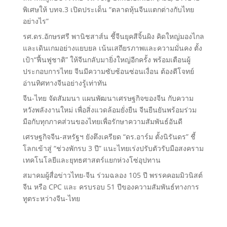
พิเศษให้ บทจ.3 เปิดประเด็น “ตลาดหุ้นจีนแตกต่างกับไทย
อย่างไร”
รศ.ดร.อักษรศรี พานิชสาส์น ชี้จีนยุคสีจิ้นผิง คิดใหญ่มองไกล
และเดินเกมอย่างแยบยล เน้นเสถียรภาพและความมั่นคง ตั้ง
เป้า“ฟื้นฟูชาติ” ให้จีนกลับมายิ่งใหญ่อีกครั้ง พร้อมเตือนผู้
ประกอบการไทย จีนมีความซับซ้อนซ่อนเงื่อน ต้องตีโจทย์
อ่านทิศทางจีนอย่างรู้เท่าทัน
จีน-ไทย จัดสัมมนา แผนพัฒนาเศรษฐกิจของจีน กับความ
หวังพลังงานใหม่ เพื่อสิ่งแวดล้อมยั่งยืน จีนยืนยันพร้อมร่วม
มือกับทุกภาคส่วนของไทยเพื่อรักษาความสัมพันธ์อันดี
เศรษฐกิจจีน-สหรัฐฯ ยังตึงเครียด “ดร.อาร์ม ตั้งนิรันดร” ชี้
โลกเข้าสู่ “ช่วงพักรบ 3 ปี” แนะไทยเร่งปรับตัวรับมือสงคราม
เทคโนโลยีและยุทธศาสตร์แยกห่วงโซ่อุปทาน
สมาคมผู้สื่อข่าวไทย-จีน ร่วมฉลอง 105 ปี พรรคคอมมิวนิสต์
จีน หรือ CPC และ ครบรอบ 51 ปีของความสัมพันธ์ทางการ
ทูตระหว่างจีน-ไทย