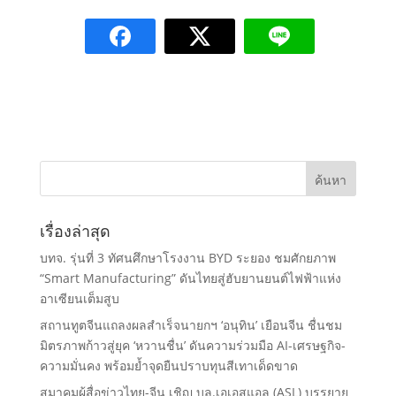
เรื่องล่าสุด
บทจ. รุ่นที่ 3 ทัศนศึกษาโรงงาน BYD ระยอง ชมศักยภาพ
“Smart Manufacturing” ดันไทยสู่ฮับยานยนต์ไฟฟ้าแห่ง
อาเซียนเต็มสูบ
สถานทูตจีนแถลงผลสำเร็จนายกฯ ‘อนุทิน’ เยือนจีน ชื่นชม
มิตรภาพก้าวสู่ยุค ‘หวานชื่น’ ดันความร่วมมือ AI-เศรษฐกิจ-
ความมั่นคง พร้อมย้ำจุดยืนปราบทุนสีเทาเด็ดขาด
สมาคมผู้สื่อข่าวไทย-จีน เชิญ บล.เอเอสแอล (ASL) บรรยาย