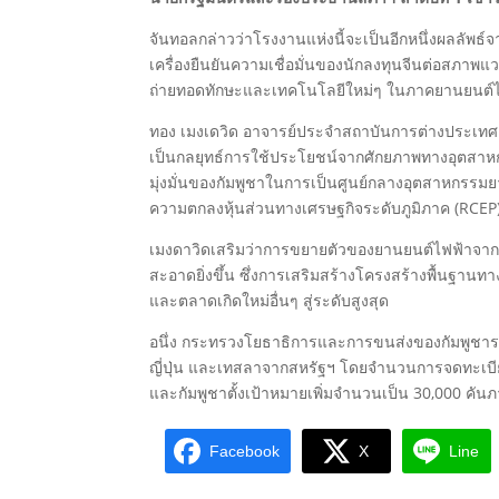
จันทอลกล่าวว่าโรงงานแห่งนี้จะเป็นอีกหนึ่งผลลัพธ์จ
เครื่องยืนยันความเชื่อมั่นของนักลงทุนจีนต่อสภาพ
ถ่ายทอดทักษะและเทคโนโลยีใหม่ๆ ในภาคยานยนต์ไฟ
ทอง เมงเดวิด อาจารย์ประจำสถาบันการต่างประเทศ
เป็นกลยุทธ์การใช้ประโยชน์จากศักยภาพทางอุตสา
มุ่งมั่นของกัมพูชาในการเป็นศูนย์กลางอุตสาหกรรม
ความตกลงหุ้นส่วนทางเศรษฐกิจระดับภูมิภาค (RCEP
เมงดาวิดเสริมว่าการขยายตัวของยานยนต์ไฟฟ้าจากจ
สะอาดยิ่งขึ้น ซึ่งการเสริมสร้างโครงสร้างพื้นฐาน
และตลาดเกิดใหม่อื่นๆ สู่ระดับสูงสุด
อนึ่ง กระทรวงโยธาธิการและการขนส่งของกัมพูชาร
ญี่ปุ่น และเทสลาจากสหรัฐฯ โดยจำนวนการจดทะเบียนย
และกัมพูชาตั้งเป้าหมายเพิ่มจำนวนเป็น 30,000 คัน
Facebook
X
Line