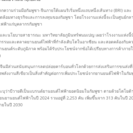
ากความร่วมมือกัมพูชา-จีนภายใต้แผนริเริ่มหนึ่งแถบหนึ่งเส้นทาง (BRI) และ
แวดล้อมทางธุรกิจและการลงทุนของกัมพูชา โดยโรงงานแห่งนี้จะเป็นศูนย์กล
ฟ้าแก่บุคลากรกัมพูชา
และนโยบายสาธารณะ มหาวิทยาลัยภูมินทร์พนมเปญ เผยว่าโรงงานแห่งนี้น
หกรรมและตลาดยานยนต์ไฟฟ้าที่กำลังเติบโตในอาเซียน และสอดคล้องกับค
ยานยนต์ระดับภูมิภาค พร้อมได้รับประโยชน์จากข้อได้เปรียบทางการค้าภายใ
)
ีนมีส่วนสนับสนุนการลดปล่อยคาร์บอนทั่วโลกด้วยการส่งเสริมการขนส่งที่
ทางพลังงานสีเขียวเป็นสิ่งสำคัญต่อการเพิ่มประโยชน์จากยานยนต์ไฟฟ้าในกัม
ะบุว่าบีวายดีเป็นแบรนด์ยานยนต์ไฟฟ้ายอดนิยมในกัมพูชา ตามด้วยโตโยต้
านยนต์ไฟฟ้าในปี 2024 รวมอยู่ที่ 2,253 คัน เพิ่มขึ้นจาก 313 คันในปี 2
ภายในปี 2030