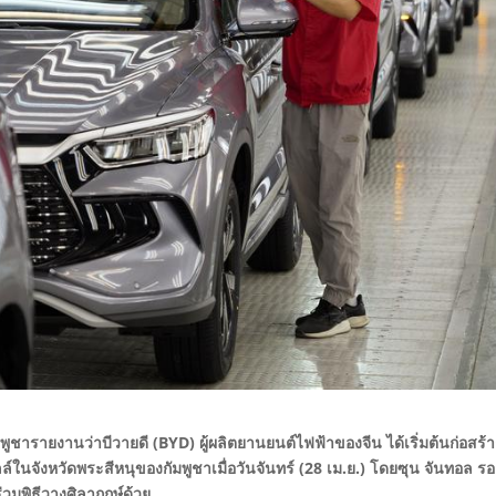
ูชารายงานว่าบีวายดี (BYD) ผู้ผลิตยานยนต์ไฟฟ้าของจีน ได้เริ่มต้นก่อสร้า
ในจังหวัดพระสีหนุของกัมพูชาเมื่อวันจันทร์ (28 เม.ย.) โดยซุน จันทอล รอ
วมพิธีวางศิลาฤกษ์ด้วย