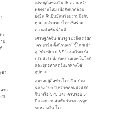
เศรษฐกิจของจีน กับความหวัง
พลังงานใหม่ เพื่อสิ่งแวดล้อม
ยั่งยืน จีนยืนยันพร้อมร่วมมือกับ
าง
ทุกภาคส่วนของไทยเพื่อรักษา
ความสัมพันธ์อันดี
ับ
เศรษฐกิจจีน-สหรัฐฯ ยังตึงเครียด
วาม
“ดร.อาร์ม ตั้งนิรันดร” ชี้โลกเข้า
ต้
สู่ “ช่วงพักรบ 3 ปี” แนะไทยเร่ง
ปรับตัวรับมือสงครามเทคโนโลยี
และยุทธศาสตร์แยกห่วงโซ่
อุปทาน
พูชา
สมาคมผู้สื่อข่าวไทย-จีน ร่วม
ฉลอง 105 ปี พรรคคอมมิวนิสต์
าจาก
จีน หรือ CPC และ ครบรอบ 51
023
ปีของความสัมพันธ์ทางการทูต
ระหว่างจีน-ไทย