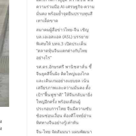
ความร่วมมือ AI-เศรษฐกิจ-ความ
มั่นคง พร้อมย้ำจุดยืนปราบทุนสี
เทาเด็ดขาด
สมาคมผู้สื่อข่าวไทย-จีน เชิญ
บล.เอเอสแอล (ASL) บรรยาย
พิเศษให้ บทจ.3 เปิดประเด็น
“ตลาดหุ้นจีนแตกต่างกับไทย
อย่างไร”
รศ.ดร.อักษรศรี พานิชสาส์น ชี้
จีนยุคสีจิ้นผิง คิดใหญ่มองไกล
และเดินเกมอย่างแยบยล เน้น
เสถียรภาพและความมั่นคง ตั้ง
เป้า“ฟื้นฟูชาติ” ให้จีนกลับมายิ่ง
ใหญ่อีกครั้ง พร้อมเตือนผู้
ประกอบการไทย จีนมีความซับ
ซ้อนซ่อนเงื่อน ต้องตีโจทย์อ่าน
ง
ทิศทางจีนอย่างรู้เท่าทัน
ง
จีน-ไทย จัดสัมมนา แผนพัฒนา